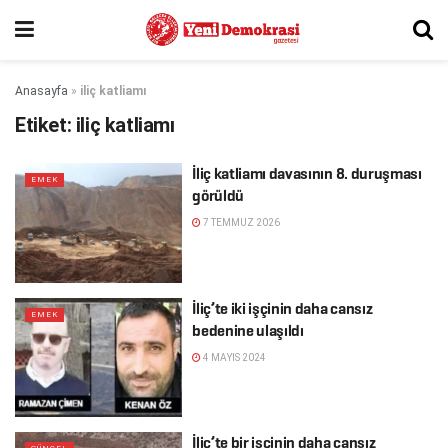
Anasayfa
»
iliç katliamı
Etiket:
iliç katliamı
İliç katliamı davasının 8. duruşması
EMEK
görüldü
7 TEMMUZ 2026
İliç’te iki işçinin daha cansız
EMEK
bedenine ulaşıldı
4 MAYIS 2024
İliç’te bir işçinin daha cansız