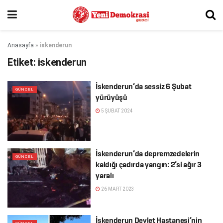
Anasayfa
»
iskenderun
Etiket:
iskenderun
İskenderun’da sessiz 6 Şubat
GÜNCEL
yürüyüşü
5 ŞUBAT 2024
İskenderun’da depremzedelerin
GÜNCEL
kaldığı çadırda yangın: 2’si ağır 3
yaralı
26 MART 2023
İskenderun Devlet Hastanesi’nin