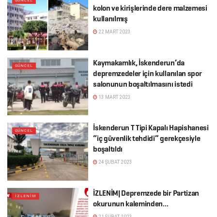
GÜNCEL
kolon ve kirişlerinde dere malzemesi
kullanılmış
22 MART 2023
Kaymakamlık, İskenderun’da
GÜNCEL
depremzedeler için kullanılan spor
salonunun boşaltılmasını istedi
13 MART 2023
İskenderun T Tipi Kapalı Hapishanesi
GÜNCEL
“iç güvenlik tehdidi” gerekçesiyle
boşaltıldı
24 ŞUBAT 2023
İZLENİM| Depremzede bir Partizan
İZLENİM
okurunun kaleminden…
21 ŞUBAT 2023