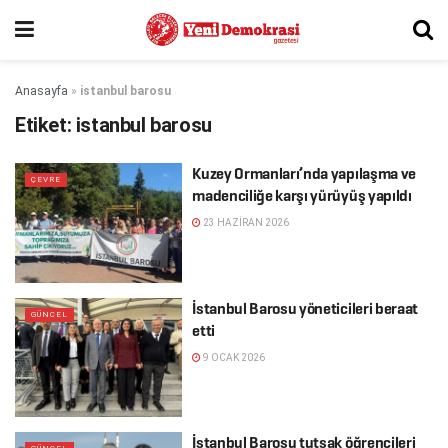
Anasayfa
»
istanbul barosu
Etiket:
istanbul barosu
Kuzey Ormanları’nda yapılaşma ve
ÇEVRE
madenciliğe karşı yürüyüş yapıldı
23 HAZIRAN 2026
İstanbul Barosu yöneticileri beraat
GÜNCEL
etti
9 OCAK 2026
İstanbul Barosu tutsak öğrencileri