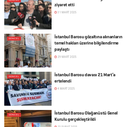
GÜNCEL
ziyaret etti
31 MART 2025
İstanbul Barosu gözaltına alınanların
GÜNCEL
temel hakları üzerine bilgilendirme
paylaştı
29 MART 2025
İstanbul Barosu davası 21 Mart’a
GÜNCEL
ertelendi
4 MART 2025
İstanbul Barosu Olağanüstü Genel
GÜNCEL
Kurulu gerçekleştirildi
23 ŞUBAT 2025