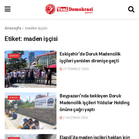
Anasayfa
»
maden işçisi
Etiket:
maden işçisi
Eskişehir’de Doruk Madencilik
EMEK
işçileri yeniden direnişe geçti
27 TEMMUZ 2026
Beypazarı’nda bekleyen Doruk
EMEK
Madencilik işçileri Yıldızlar Holding
önüne çağrı yaptı
3 HAZIRAN 2026
Elazığ’da maden işçileri hakları için