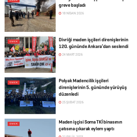
EMEK
greve başladı
18 NISAN 2026
Divriği maden işçileri direnişlerinin
EMEK
120. gününde Ankara’dan seslendi
24 MART 2026
Polyak Madencilik işçileri
EMEK
direnişlerinin 5. gününde yürüyüş
düzenledi
25 ŞUBAT 2026
Maden işçisi Soma TKİ binasının
EMEK
çatısına çıkarak eylem yaptı
21 EYLÜL 2023