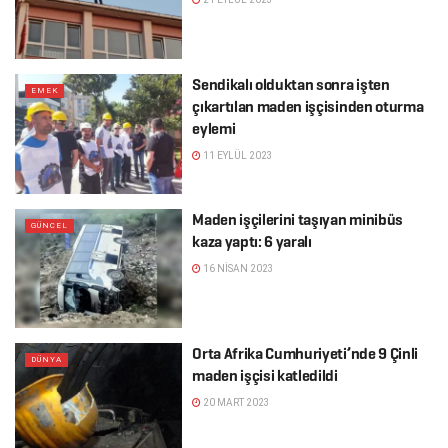
Sendikalı olduktan sonra işten
EMEK
çıkartılan maden işçisinden oturma
eylemi
11 EYLÜL 2023
Maden işçilerini taşıyan minibüs
GÜNCEL
kaza yaptı: 6 yaralı
16 NISAN 2023
Orta Afrika Cumhuriyeti’nde 9 Çinli
DÜNYA
maden işçisi katledildi
20 MART 2023