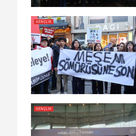
GENÇLIK
GENÇLIK