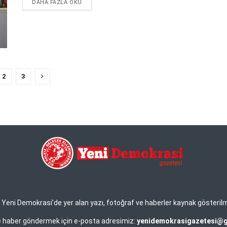
DETAILS
DAHA FAZLA OKU
2
3
eni Demokrasi’de yer alan yazı, fotoğraf ve haberler kaynak gösterilmek 
ve haber göndermek için e-posta adresimiz:
yenidemokrasigazetesi@