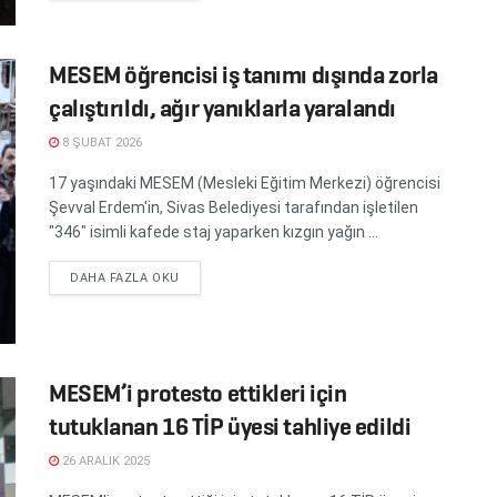
MESEM öğrencisi iş tanımı dışında zorla
çalıştırıldı, ağır yanıklarla yaralandı
8 ŞUBAT 2026
17 yaşındaki MESEM (Mesleki Eğitim Merkezi) öğrencisi
Şevval Erdem'in, Sivas Belediyesi tarafından işletilen
"346" isimli kafede staj yaparken kızgın yağın ...
DETAILS
DAHA FAZLA OKU
MESEM’i protesto ettikleri için
tutuklanan 16 TİP üyesi tahliye edildi
26 ARALIK 2025