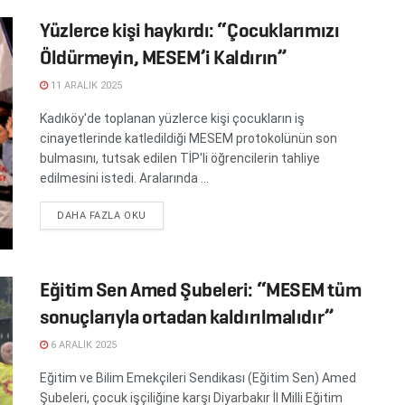
Yüzlerce kişi haykırdı: “Çocuklarımızı
Öldürmeyin, MESEM’i Kaldırın”
11 ARALIK 2025
Kadıköy'de toplanan yüzlerce kişi çocukların iş
cinayetlerinde katledildiği MESEM protokolünün son
bulmasını, tutsak edilen TİP'li öğrencilerin tahliye
edilmesini istedi. Aralarında ...
DETAILS
DAHA FAZLA OKU
Eğitim Sen Amed Şubeleri: “MESEM tüm
sonuçlarıyla ortadan kaldırılmalıdır”
6 ARALIK 2025
Eğitim ve Bilim Emekçileri Sendikası (Eğitim Sen) Amed
Şubeleri, çocuk işçiliğine karşı Diyarbakır İl Milli Eğitim