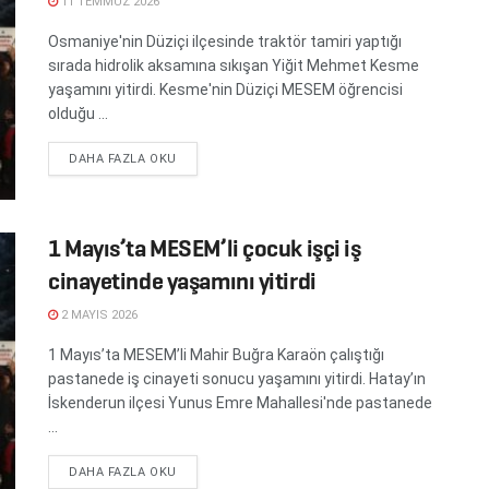
11 TEMMUZ 2026
Osmaniye'nin Düziçi ilçesinde traktör tamiri yaptığı
sırada hidrolik aksamına sıkışan Yiğit Mehmet Kesme
yaşamını yitirdi. Kesme'nin Düziçi MESEM öğrencisi
olduğu ...
DETAILS
DAHA FAZLA OKU
1 Mayıs’ta MESEM’li çocuk işçi iş
cinayetinde yaşamını yitirdi
2 MAYIS 2026
1 Mayıs’ta MESEM’li Mahir Buğra Karaön çalıştığı
pastanede iş cinayeti sonucu yaşamını yitirdi. Hatay’ın
İskenderun ilçesi Yunus Emre Mahallesi'nde pastanede
...
DETAILS
DAHA FAZLA OKU