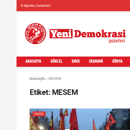
8 Ağustos, Cumartesi
ANASAYFA
GÜNCEL
EMEK
EKONOMI
DÜNYA
Anasayfa
»
MESEM
Etiket:
MESEM
EMEK