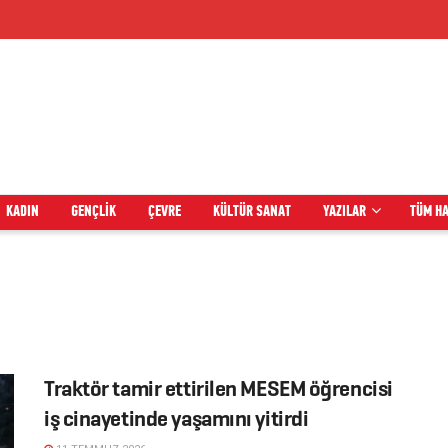
KADIN
GENÇLIK
ÇEVRE
KÜLTÜR SANAT
YAZILAR
TÜM H
Traktör tamir ettirilen MESEM öğrencisi
iş cinayetinde yaşamını yitirdi