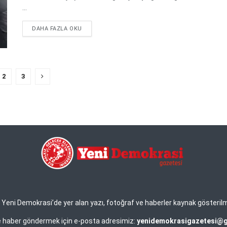
...
DETAILS
DAHA FAZLA OKU
2
3
eni Demokrasi’de yer alan yazı, fotoğraf ve haberler kaynak gösterilmek 
ve haber göndermek için e-posta adresimiz:
yenidemokrasigazetesi@