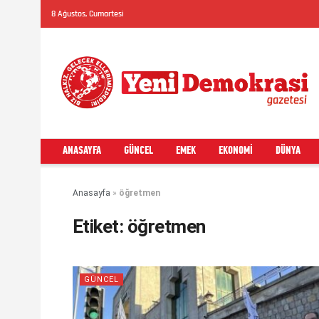
8 Ağustos, Cumartesi
ANASAYFA
GÜNCEL
EMEK
EKONOMI
DÜNYA
Anasayfa
»
öğretmen
Etiket:
öğretmen
GÜNCEL