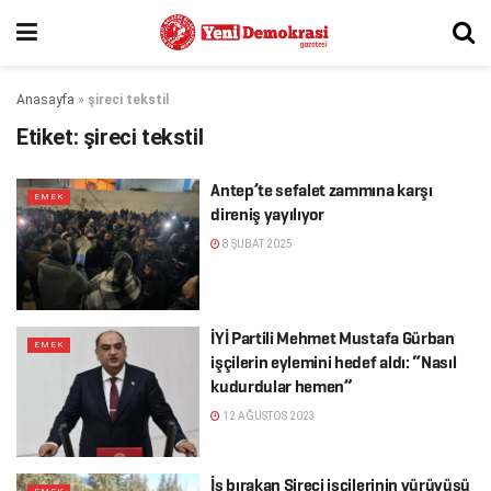
Anasayfa
»
şireci tekstil
Etiket:
şireci tekstil
Antep’te sefalet zammına karşı
EMEK
direniş yayılıyor
8 ŞUBAT 2025
İYİ Partili Mehmet Mustafa Gürban
EMEK
işçilerin eylemini hedef aldı: “Nasıl
kudurdular hemen”
12 AĞUSTOS 2023
İş bırakan Şireci işçilerinin yürüyüşü