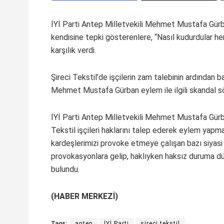
İYİ Parti Antep Milletvekili Mehmet Mustafa Gürba
kendisine tepki gösterenlere, “Nasıl kudurdular heme
karşılık verdi.
Şireci Tekstil’de işçilerin zam talebinin ardından b
Mehmet Mustafa Gürban eylem ile ilgili skandal sö
İYİ Parti Antep Milletvekili Mehmet Mustafa Gürba
Tekstil işçileri haklarını talep ederek eylem yapmakt
kardeşlerimizi provoke etmeye çalışan bazı siyasi
provokasyonlara gelip, haklıyken haksız duruma d
bulundu.
(HABER MERKEZİ)
Tags:
antep
İYİ Parti
şireci tekstil