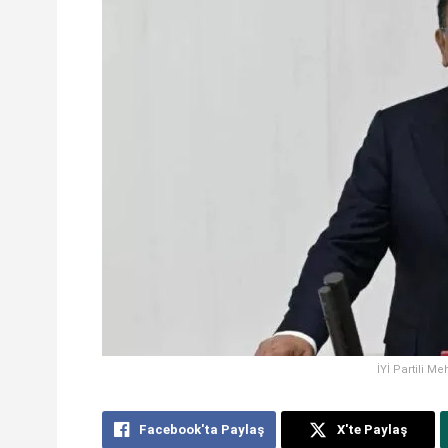
İYİ Partili M
Facebook'ta Paylaş
X'te Paylaş