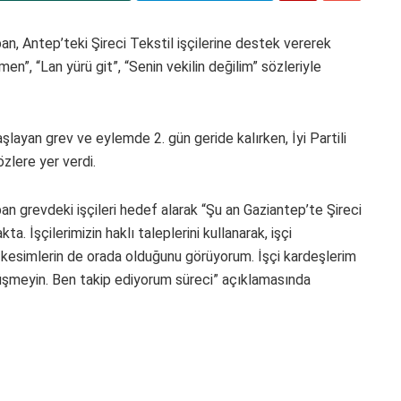
n, Antep’teki Şireci Tekstil işçilerine destek vererek
n”, “Lan yürü git”, “Senin vekilin değilim” sözleriyle
aşlayan grev ve eylemde 2. gün geride kalırken, İyi Partili
zlere yer verdi.
n grevdeki işçileri hedef alarak “Şu an Gaziantep’te Şireci
a. İşçilerimizin haklı taleplerini kullanarak, işçi
 kesimlerin de orada olduğunu görüyorum. İşçi kardeşlerim
üşmeyin. Ben takip ediyorum süreci” açıklamasında