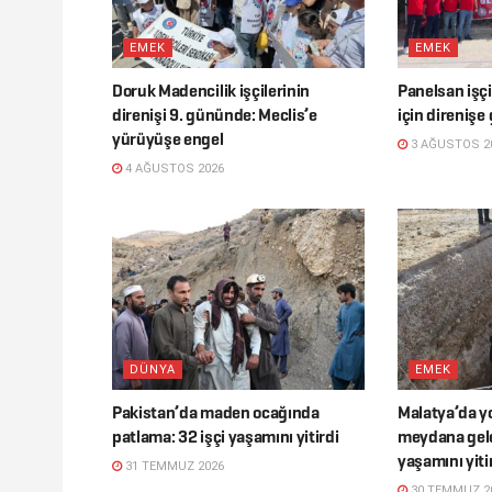
EMEK
EMEK
Doruk Madencilik işçilerinin
Panelsan işçi
direnişi 9. gününde: Meclis’e
için direnişe 
yürüyüşe engel
3 AĞUSTOS 2
4 AĞUSTOS 2026
DÜNYA
EMEK
Pakistan’da maden ocağında
Malatya’da y
patlama: 32 işçi yaşamını yitirdi
meydana gele
yaşamını yiti
31 TEMMUZ 2026
30 TEMMUZ 2