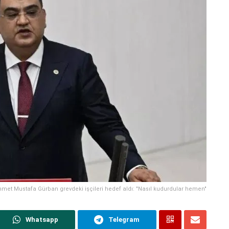
ehmet Mustafa Gürban grevdeki işçileri hedef aldı: "Nasıl kudurdular hemen"
Whatsapp
Telegram