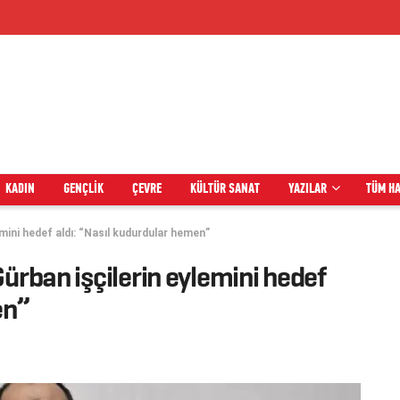
KADIN
GENÇLIK
ÇEVRE
KÜLTÜR SANAT
YAZILAR
TÜM H
mini hedef aldı: “Nasıl kudurdular hemen”
ürban işçilerin eylemini hedef
en”