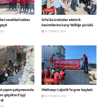
EMEK
leri sendikal hakları
Urfa’da üreticiler elektrik
geçti
kesintilerine karşı Valiliğe yürüdü
026
31 TEMMUZ 2026
EMEK
ol yapım çalışmasında
Hödlmayr Lojistik’te grev başladı
n göçükte 2 işçi
30 TEMMUZ 2026
rdi
026