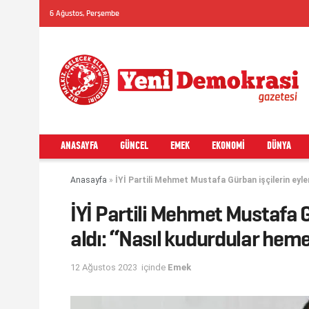
6 Ağustos, Perşembe
ANASAYFA
GÜNCEL
EMEK
EKONOMI
DÜNYA
Anasayfa
»
İYİ Partili Mehmet Mustafa Gürban işçilerin eyle
İYİ Partili Mehmet Mustafa G
aldı: “Nasıl kudurdular hem
12 Ağustos 2023
içinde
Emek