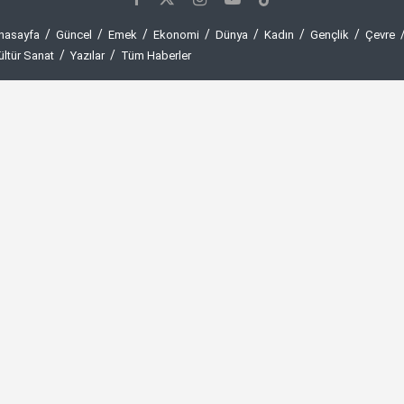
nasayfa
Güncel
Emek
Ekonomi
Dünya
Kadın
Gençlik
Çevre
ültür Sanat
Yazılar
Tüm Haberler