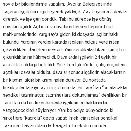
şöyle bir bilgilendirme yapalım; Avcılar Belediyesi’nde
taşeron işçilerini örgütleyerek yaklaşık 7 ay boyunca sokakta
direndik ve işe geri döndük. Tabi bu süreçte işe dönüş
davaları açıldı. Açtığımız davaların hemen hepsi istinat
mahkemelerinde. Yargıtay’a giden iki dosyada işçiler haklı
bulundu. Yargının verdiği kararda işçilerin haksız yere işten
çıkarıldıkları ifadeleri mevcut. Yani sendikalaştıkları için işten
çıkarıldıklarına hükmedildi. Davalarda işçilerin 24 aylık bir
alacakları olduğu belirtildi. Yine Fen İşleri’nde çalışan işçilerin
açtıkları davalar oldu bu davalar sonucu işçilerin alacaklarının
bir kısmını aldık bir kısmı halen duruyor. Bu noktada
hukukçularda ikiye ayrılmış durumda. Bir taraftan “bu alacaklar
sendikal tazminattır, tazminatlara dokunulamaz” denilirken bir
taraftan da bu düzenlemeyle işçilerin bu haklarından
vazgeçecekleri söyleniyor. Yani belediye bünyesinde ki
şirketlere “kadrolu” geçiş yapabilmek için işçiler sendikal
tazminat haklarından da feragat etmek durumunda.