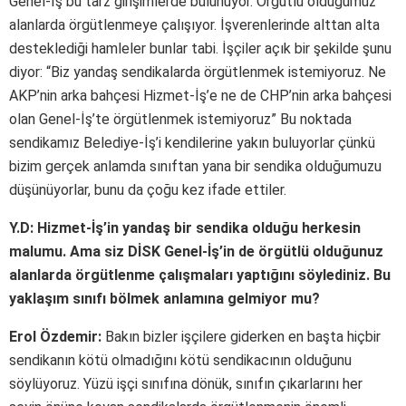
Genel-İş bu tarz girişimlerde bulunuyor. Örgütlü olduğumuz
alanlarda örgütlenmeye çalışıyor. İşverenlerinde alttan alta
desteklediği hamleler bunlar tabi. İşçiler açık bir şekilde şunu
diyor: “Biz yandaş sendikalarda örgütlenmek istemiyoruz. Ne
AKP’nin arka bahçesi Hizmet-İş’e ne de CHP’nin arka bahçesi
olan Genel-İş’te örgütlenmek istemiyoruz” Bu noktada
sendikamız Belediye-İş’i kendilerine yakın buluyorlar çünkü
bizim gerçek anlamda sınıftan yana bir sendika olduğumuzu
düşünüyorlar, bunu da çoğu kez ifade ettiler.
Y.D: Hizmet-İş’in yandaş bir sendika olduğu herkesin
malumu. Ama siz DİSK Genel-İş’in de örgütlü olduğunuz
alanlarda örgütlenme çalışmaları yaptığını söylediniz. Bu
yaklaşım sınıfı bölmek anlamına gelmiyor mu?
Erol Özdemir:
Bakın bizler işçilere giderken en başta hiçbir
sendikanın kötü olmadığını kötü sendikacının olduğunu
söylüyoruz. Yüzü işçi sınıfına dönük, sınıfın çıkarlarını her