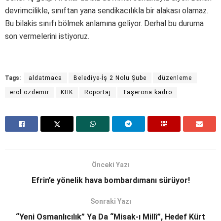
devrimcilikle, sınıftan yana sendikacılıkla bir alakası olamaz.
Bu bilakis sınıfı bölmek anlamına geliyor. Derhal bu duruma
son vermelerini istiyoruz.
Tags:
aldatmaca
Belediye-İş 2 Nolu Şube
düzenleme
erol özdemir
KHK
Röportaj
Taşerona kadro
Önceki Yazı
Efrin’e yönelik hava bombardımanı sürüyor!
Sonraki Yazı
“Yeni Osmanlıcılık” Ya Da “Misak-ı Millî”, Hedef Kürt