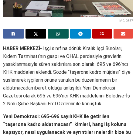
IMG 0857
HABER MERKEZİ-
İşçi sınıfına dönük Kiralık İşçi Büroları,
Kıdem Tazminatı’nın gaspı ve OHAL perdesiyle grevlerin
yasaklanmasıyla süren saldırılara son olarak 695 ve 696’ncı
KHK maddeleri eklendi. Sözde “taşerona kadro müjdesi” diye
süslenerek işçilerin önüne sunulan bu düzenlemenin bir
aldatmacadan ibaret olduğu anlaşıldı. Yeni Demokrasi
Gazetesi olarak 695 ve 696’ncı KHK maddelerini Belediye-İş
2 Nolu Şube Başkanı Erol Özdemir ile konuştuk.
Yeni Demokrasi: 695-696 sayılı KHK ile getirilen
“taşerona kadro aldatmacası” kimleri, hangi iş kolunu
kapsıyor, nasıl uygulanacak ve ayrıntıları nelerdir bize bu