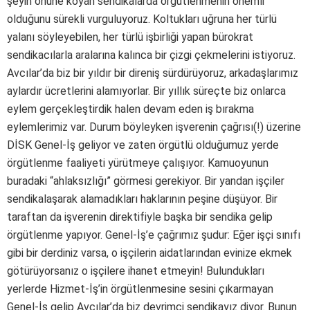
şeyin önüne koyan sendikalarda örgütlenmenin önemli
olduğunu sürekli vurguluyoruz. Koltukları uğruna her türlü
yalanı söyleyebilen, her türlü işbirliği yapan bürokrat
sendikacılarla aralarına kalınca bir çizgi çekmelerini istiyoruz.
Avcılar’da biz bir yıldır bir direniş sürdürüyoruz, arkadaşlarımız
aylardır ücretlerini alamıyorlar. Bir yıllık süreçte biz onlarca
eylem gerçekleştirdik halen devam eden iş bırakma
eylemlerimiz var. Durum böyleyken işverenin çağrısı(!) üzerine
DİSK Genel-İş geliyor ve zaten örgütlü olduğumuz yerde
örgütlenme faaliyeti yürütmeye çalışıyor. Kamuoyunun
buradaki “ahlaksızlığı” görmesi gerekiyor. Bir yandan işçiler
sendikalaşarak alamadıkları haklarının peşine düşüyor. Bir
taraftan da işverenin direktifiyle başka bir sendika gelip
örgütlenme yapıyor. Genel-İş’e çağrımız şudur: Eğer işçi sınıfı
gibi bir derdiniz varsa, o işçilerin aidatlarından evinize ekmek
götürüyorsanız o işçilere ihanet etmeyin! Bulundukları
yerlerde Hizmet-İş’in örgütlenmesine sesini çıkarmayan
Genel-İş gelip Avcılar’da biz devrimci sendikayız diyor. Bunun