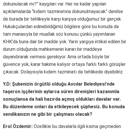
dokunulacak mı?” kaygıları var. Her ne kadar yapılan
açıklamalarda “kıdem tazminatına dokunulmayacak” denilse
de burada bir tehlikeyle karşı karşıya olduğumuz bir gerçek.
Hukukçulardan edinebildiğimiz bilgilere göre bu konuda da
tam manasıyla bir muallak söz konusu çünkü yayımlanan
KHK’da buna dair bir madde yok. Yarın yargıya intikal edilen bir
durum olduğunda mahkemenin kararı bir maddeye
dayandırarak vermesi gerekiyor. Ama ortada böyle bir
güvence yok, karar hakime kalıyor ortaya farklı farklı görüşler
çıkacak. Dolayısıyla kıdem tazminatı da tehlikede diyebiliriz.
Y.D: Şubenizin örgütlü olduğu Avcılar Belediyesi’nde
taşeron işçilerinin aylarca süren direnişleri kazanımla
sonuçlansa da hali hazırda açmış oldukları davalar var.
Bu düzenleme onları da etkileyecek şüphesiz. Bu konuda
sendikanızın ne gibi bir çalışması olacak?
Erol Özdemir:
Özellikle bu davalarla ilgili kısma geçmeden