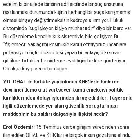
edelim ki bir ailede birisinin adli sicilinde bir suç unsuruna
rastlanması durumunda kişinin herhangi bir suça karışmamış
olması bir şey değiştirmeksizin kadroya alınmıyor. Hukuk
sisteminde “suç işleyen kişiye münhasırdır” diye bir ibare var.
Bu düzenleme kendi hukuk sistemiyle bile çelişiyor. Bu
“fişlemeci” yaklaşımı kesinlikle kabul etmiyoruz. İnsanlara
potansiyel suçlu muamelesi yapan bu anlayış ülkemizin
gittikçe totaliter bir sisteme evrildiğini bizlere gösteriyor.
Oldukça kaygı verici bir durum.
Y.D: OHAL ile birlikte yayımlanan KHK’lerle binlerce
devrimci demokrat yurtsever kamu emekçisi politik
kimliklerinden dolayı işlerinden ihraç edildiler. Taşeronla
ilgili düzenlemede yer alan güvenlik soruşturması
maddesinin bu saldırı dalgasıyla ilişkisi nedir?
Erol Özdemir:
15 Temmuz darbe girişimi sürecinden sonra
ilan edilen OHAL ve KHK’lar ile birçok insan gözaltına alındı,