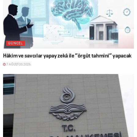
GÜNCEL
Hâkim ve savcılar yapay zekâ ile “örgüt tahmini” yapacak
7 AĞUSTOS 2026