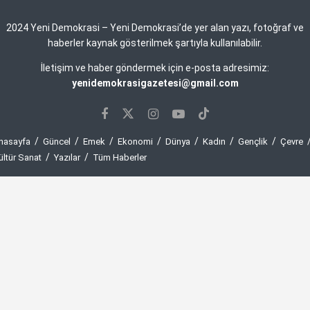
2024 Yeni Demokrasi – Yeni Demokrasi’de yer alan yazı, fotoğraf ve
haberler kaynak gösterilmek şartıyla kullanılabilir.
İletişim ve haber göndermek için e-posta adresimiz:
yenidemokrasigazetesi@gmail.com
nasayfa
Güncel
Emek
Ekonomi
Dünya
Kadın
Gençlik
Çevre
ültür Sanat
Yazılar
Tüm Haberler