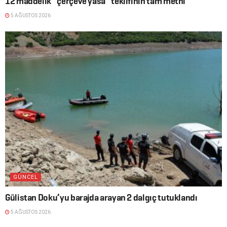
12 maddelik “çerçeve yasa” teklifinin tam metni
5 AĞUSTOS 2026
GÜNCEL
Gülistan Doku’yu barajda arayan 2 dalgıç tutuklandı
5 AĞUSTOS 2026