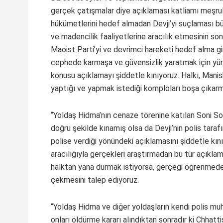
gerçek çatışmalar diye açıklaması katliamı meşru
hükümetlerini hedef almadan Devji’yi suçlaması büy
ve madencilik faaliyetlerine aracılık etmesinin so
Maoist Parti’yi ve devrimci hareketi hedef alma gir
cephede karmaşa ve güvensizlik yaratmak için yürü
konusu açıklamayı şiddetle kınıyoruz. Halkı, Manish
yaptığı ve yapmak istediği komploları boşa çıkarm
“Yoldaş Hidma’nın cenaze törenine katılan Soni So
doğru şekilde kınamış olsa da Devji’nin polis tarafı
polise verdiği yönündeki açıklamasını şiddetle kın
aracılığıyla gerçekleri araştırmadan bu tür açıklam
halktan yana durmak istiyorsa, gerçeği öğrenmeden
çekmesini talep ediyoruz.
“Yoldaş Hidma ve diğer yoldaşların kendi polis muh
onları öldürme kararı alındıktan sonradır ki Chhat