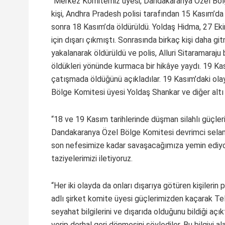
“Merkez Komitemiz üyesi, Dandakaranya Özel Bölg
kişi, Andhra Pradesh polisi tarafından 15 Kasım’d
sonra 18 Kasım’da öldürüldü. Yoldaş Hidma, 27 Ekim
için dışarı çıkmıştı. Sonrasında birkaç kişi daha git
yakalanarak öldürüldü ve polis, Alluri Sitaramaraj
öldükleri yönünde kurmaca bir hikâye yaydı. 19 
çatışmada öldüğünü açıkladılar. 19 Kasım’daki ola
Bölge Komitesi üyesi Yoldaş Shankar ve diğer altı 
“18 ve 19 Kasım tarihlerinde düşman silahlı güçler
Dandakaranya Özel Bölge Komitesi devrimci selamla
son nefesimize kadar savaşacağımıza yemin ediyoru
taziyelerimizi iletiyoruz.
“Her iki olayda da onları dışarıya götüren kişilerin
adlı şirket komite üyesi güçlerimizden kaçarak Tel
seyahat bilgilerini ve dışarıda olduğunu bildiği aç
verip derhal geri dönmesini söylediler. Bu bilgiyi a