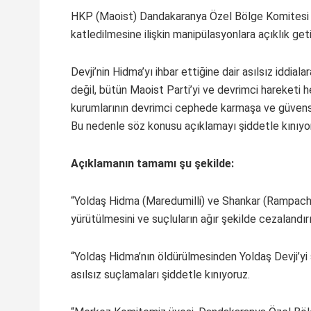
HKP (Maoist) Dandakaranya Özel Bölge Komitesi t
katledilmesine ilişkin manipülasyonlara açıklık getir
Devji’nin Hidma’yı ihbar ettiğine dair asılsız iddia
değil, bütün Maoist Parti’yi ve devrimci hareketi he
kurumlarının devrimci cephede karmaşa ve güvensiz
Bu nedenle söz konusu açıklamayı şiddetle kınıyoru
Açıklamanın tamamı şu şekilde:
“Yoldaş Hidma (Maredumilli) ve Shankar (Rampach
yürütülmesini ve suçluların ağır şekilde cezalandır
“Yoldaş Hidma’nın öldürülmesinden Yoldaş Devji’yi
asılsız suçlamaları şiddetle kınıyoruz.