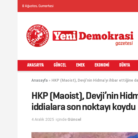
8 Ağustos, Cumartesi
ANASAYFA
GÜNCEL
EMEK
EKONOMI
DÜNYA
Anasayfa
»
HKP (Maoist), Devji’nin Hidma’yı ihbar ettiğine da
HKP (Maoist), Devji’nin Hidma
iddialara son noktayı koydu
4 Aralık 2025
içinde
Güncel