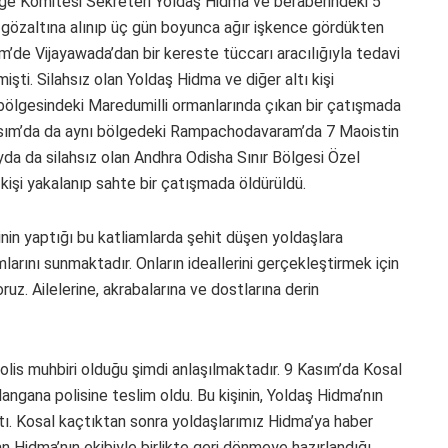
e Komitesi Sekreteri Yoldaş Hidma ve beraberindeki 5
a gözaltına alınıp üç gün boyunca ağır işkence gördükten
’de Vijayawada’dan bir kereste tüccarı aracılığıyla tedavi
mişti. Silahsız olan Yoldaş Hidma ve diğer altı kişi
u bölgesindeki Maredumilli ormanlarında çıkan bir çatışmada
Kasım’da da aynı bölgedeki Rampachodavaram’da 7 Maoistin
yda da silahsız olan Andhra Odisha Sınır Bölgesi Özel
kişi yakalanıp sahte bir çatışmada öldürüldü.
inin yaptığı bu katliamlarda şehit düşen yoldaşlara
rını sunmaktadır. Onların ideallerini gerçekleştirmek için
z. Ailelerine, akrabalarına ve dostlarına derin
 polis muhbiri olduğu şimdi anlaşılmaktadır. 9 Kasım’da Kosal
angana polisine teslim oldu. Bu kişinin, Yoldaş Hidma’nın
ıktı. Kosal kaçtıktan sonra yoldaşlarımız Hidma’ya haber
lan Hidma’nın ekibiyle birlikte geri dönmeye hazırlandığı