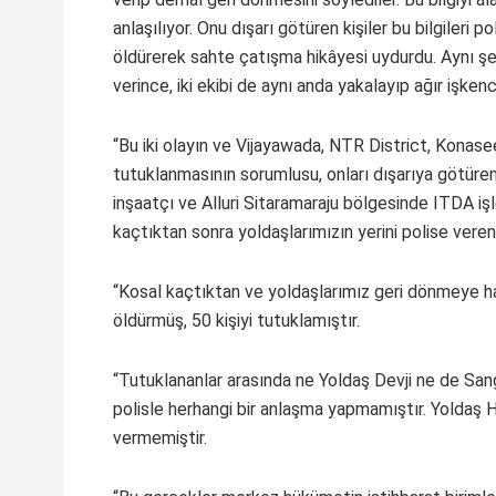
anlaşılıyor. Onu dışarı götüren kişiler bu bilgileri 
öldürerek sahte çatışma hikâyesi uydurdu. Aynı şek
verince, iki ekibi de aynı anda yakalayıp ağır işke
“Bu iki olayın ve Vijayawada, NTR District, Konas
tutuklanmasının sorumlusu, onları dışarıya götür
inşaatçı ve Alluri Sitaramaraju bölgesinde ITDA işle
kaçtıktan sonra yoldaşlarımızın yerini polise vere
“Kosal kaçtıktan ve yoldaşlarımız geri dönmeye ha
öldürmüş, 50 kişiyi tutuklamıştır.
“Tutuklananlar arasında ne Yoldaş Devji ne de Sangr
polisle herhangi bir anlaşma yapmamıştır. Yoldaş Hi
vermemiştir.