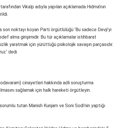
arafından Vikalp adıyla yapılan açıklamada Hidma’nın
ildi.
lara son noktayı koyan Parti örgütlülüğü ‘Bu sadece Devji’yi
def alma girişimidir. Bu tür açıklamalar istihbarat
lik yaratmak için yürüttüğü psikolojik savaşın parçasıdır.
z.’ dedi.
odavaram) cinayetleri hakkında adli soruşturma
ılmasını sağlamak için halk hareketi örgütleyin.
 sorumlu tutan Manish Kunjam ve Soni Sodi’nin yaptığı