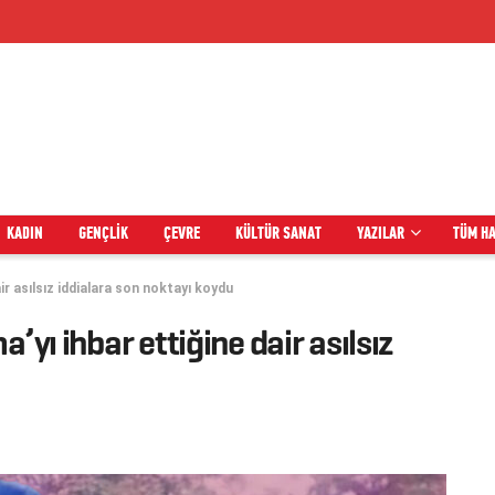
KADIN
GENÇLIK
ÇEVRE
KÜLTÜR SANAT
YAZILAR
TÜM H
ir asılsız iddialara son noktayı koydu
’yı ihbar ettiğine dair asılsız