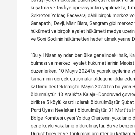
kuşatma ve tasfiye operasyonları yapılmakta, tutu
Sekreteri Yoldaş Basavaraj dâhil birçok merkez ve
Ganapathi, Devji, Misir Bisra, Sangram gibi merkez
hükümeti ve birçok eyalet hükümeti medya üzerind
ve Soni Sodi’nin hükümetleri hedef almak yerine D
“Bu yıl Nisan ayından beri ülke genelindeki halk, K
bulması ve merkez–eyalet hükümetlerinin Maoistl
düzenlerken; 10 Mayıs 2024’te yaprak işçilerine yö
tamamının gerçek çatışmalar olduğunu iddia eden
katliamı desteklemiştir. Mayıs 2024’ten bu yana Ba
öldürmüştür. 13 Aralık’ta Kalaja–Dondruvad çevres
birlikte 5 köylü kasıtlı olarak öldürülmüştür. Şub
Parti Üyesi Neelakant öldürülmüştür. 31 Mart’ta İ
Bölge Komitesi üyesi Yoldaş Chaitenin yakalanıp ö
genç köylü yakalanıp öldürülmüştür. Bu ve benzeri
Dürüst bireyler ve toplumsal örgütler bu katliamlar