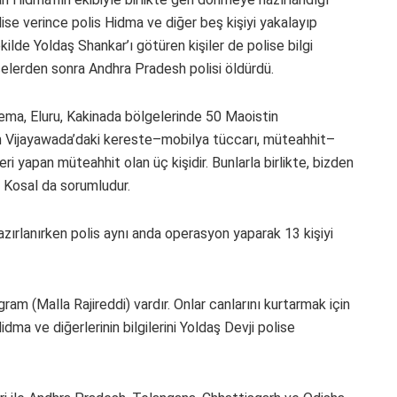
polise verince polis Hidma ve diğer beş kişiyi yakalayıp
ilde Yoldaş Shankar’ı götüren kişiler de polise bilgi
ncelerden sonra Andhra Pradesh polisi öldürdü.
eema, Eluru, Kakinada bölgelerinde 50 Maoistin
en Vijayawada’daki kereste–mobilya tüccarı, müteahhit–
ri yapan müteahhit olan üç kişidir. Bunlarla birlikte, bizden
n Kosal da sorumludur.
zırlanırken polis aynı anda operasyon yaparak 13 kişiyi
am (Malla Rajireddi) vardır. Onlar canlarını kurtarmak için
dma ve diğerlerinin bilgilerini Yoldaş Devji polise