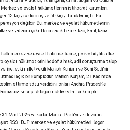
ri ile Andhra Pradesh, Telangana, Chhattisgarh ve Odisha
. Merkez ve eyalet hükümetlerinin istihbarat kurumları,
ğer 13 kişiyi öldürmüş ve 50 kişiyi tutuklamıştır. Bu
operasyon değildir. Bu, merkez ve eyalet hükümetlerinin
lke ve yabancı şirketlerin sadık hizmetkârı, katil, kana
 halk merkez ve eyalet hükümetlerine, polise büyük öfke
ve eyalet hükümetlerini hedef almak, adli soruşturma talep
erine, eski milletvekili Manish Kunjam ve Soni Sodi’nin
 tutması açık bir komplodur. Manish Kunjam, 21 Kasım’da
 teslim ettirme sözü verdiğini, onları Andhra Pradesh’e
klanmasına sebep olduğunu’ iddia eden bir komplo
 31 Mart 2026’ya kadar Maoist Parti’yi ve devrimci
faşist RSS–BJP merkez ve eyalet hükümetleri Kagar
mizin Merkez Komite ve Eyalet Komite üyelerine yönelik