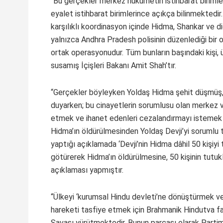
“Bu gerçekler merkez hükümetin istihbarat birimle
eyalet istihbarat birimlerince açıkça bilinmektedir
karşılıklı koordinasyon içinde Hidma, Shankar ve di
yalnızca Andhra Pradesh polisinin düzenlediği bir 
ortak operasyonudur. Tüm bunların başındaki kişi, ü
susamış İçişleri Bakanı Amit Shah’tır.
“Gerçekler böyleyken Yoldaş Hidma şehit düşmüş,
duyarken; bu cinayetlerin sorumlusu olan merkez 
etmek ve ihanet edenleri cezalandırmayı istemek y
Hidma’ın öldürülmesinden Yoldaş Devji’yi sorumlu
yaptığı açıklamada ‘Devji’nin Hidma dâhil 50 kişiyi
götürerek Hidma’ın öldürülmesine, 50 kişinin tutu
açıklaması yapmıştır.
“Ülkeyi ‘kurumsal Hindu devleti’ne dönüştürmek ve
hareketi tasfiye etmek için Brahmanik Hindutva 
Savaşı yürütmektedir. Bunun parçası olarak Parti