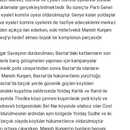
klamalar gerçekleştirilmektedir. Bu süreçte Parti Genel
 eyalet komite üyesi öldürülmüştür. Geriye kalan yoldaşlar
 ve eyalet komite üyelerini de tasfiye edeceklerini merkez
en açıkça ilan ederken, eski milletvekili Manish Kunjam
evji’yi hedef alması büyük bir komplonun parçasıdır.
agar Savaşının durdurulması, Bastar’daki katliamların son
erle barış görüşmeleri yapması için kampanyalar
nelik polis cinayetinden sonra Bastar’da olanların
 Manish Kunjam, Bastar’da hükümetlerin yürüttüğü
star’da birçok yerde güvenlik güçleri köylüleri
indeki kuşatma saldırısında Yoldaş Kartik ve Ramil ile
at ayında Thodka köyü çevresi kuşatılarak yedi köylü ve
ndravati bölgesindeki Bel Nar köyünde silahsız olan Özel
ldürülmesinin ardından aynı bölgede Yoldaş Sudhir ve iki
 birçok olayda köylüler hükümetlerce öldürülmüştür.
ı ortaya çıkarırken, Manish Kunjam’ın bunların hepsini