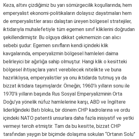
Keza, altını çizdiğimiz bu yarı sömürgecilik koşullarında; hem
emperyalist ekonomi-politikaların dolaysız dayatmaları hem
de emperyalistler arası dalaştan üreyen bölgesel stratejiler,
iktidarıyla muhalefetiyle tüm egemen sınıf kliklerini doğrudan
şekillendirmiştir. Bu olguya dikkat çekmemizin can alıcı
sebebi şudur: Egemen sınıfların kendi içindeki klik
kavgalarında, emperyalizmin bölgesel hamleleri daima
belirleyici bir ağırlığa sahip olmuştur. Hangi klik o kesitteki
bölgesel ihtiyaçlara yanıt verebilecek nitelikte ve buna
hazırlıklıysa, emperyalistler ya onu iktidarda tutmuş ya da
bizzat iktidara taşımışlardır. Örneğin; 1960’lı yılların sonu ile
1970’li yılların başında Rus Sosyal Emperyalizminin Orta
Doğu’ya yönelik nüfuz hamlelerine karşı, ABD ve İngiltere
liderliğindeki Batı bloku, bir dönem CHP kadrolarına ve ordu
içindeki NATO patentli unsurlara daha fazla inisiyatif ve yetki
vermeyi tercih etmiştir. Tam da bu kesitte, bizzat CHP
tarafından yaygın bir biçimde dolaşıma sokulan “Ortanın Solu”