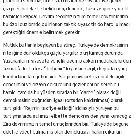
programı somutlaştırır. Özel düzlemde siyaset ise genel
çizgiden hareketle belirlenen; döneme, faza ve güne yönelik
hamleleri kapsar. Devrim teorimizin tüm temel doktrinlerinin,
bu özel düzlemde belirlenen taktik siyasetin de harcı olması
gerektiğini önemle belirtmek gerekir.
Mutlak butlanla başlayan bu süreç, Türkiye’de demokrasinin
niteliğine dair oldukça güçlü yargılar oluşturmuş durumda.
Yaşananların, siyasete yönelik geçmiş askerî müdahalelerden
temel farkı, bu kez “darbenin” kışladan değil, doğrudan yargı
koridorlarından gelmesidir. Yargının siyaset üzerindeki açık
denetimini ve dizayn edici rolünü gözler önüne seren bu
hamle, tam da bu yüzden sıradan bir “darbe” olarak değil,
demokrasinin doğrudan ilgası (ortadan kaldırılması) olarak
tartışıldı. “Rejimin tasfiye edildiği” iddiasıyla yürüyen bu
tartışmalarda safımızı elbette demokrasiden yana kuracağız.
Zira devrimimizin temel amaçlarından biri, Türkiye’de bugüne
dek hiç vücut bulmamış olan demokrasiyi; halkın çıkarları