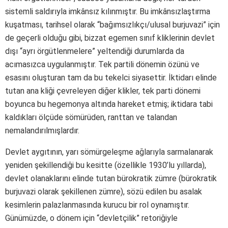
sistemli saldırıyla imkânsız kılınmıştır. Bu imkânsızlaştırma
kuşatması, tarihsel olarak “bağımsızlıkçı/ulusal burjuvazi” için
de geçerli olduğu gibi, bizzat egemen sınıf kliklerinin devlet
dışı “ayrı örgütlenmelere” yeltendiği durumlarda da
acımasızca uygulanmıştır. Tek partili dönemin özünü ve
esasını oluşturan tam da bu tekelci siyasettir. İktidarı elinde
tutan ana kliği çevreleyen diğer klikler, tek parti dönemi
boyunca bu hegemonya altında hareket etmiş; iktidara tabi
kaldıkları ölçüde sömürüden, ranttan ve talandan
nemalandırılmışlardır.
Devlet aygıtının, yarı sömürgeleşme ağlarıyla sarmalanarak
yeniden şekillendiği bu kesitte (özellikle 1930’lu yıllarda),
devlet olanaklarını elinde tutan bürokratik zümre (bürokratik
burjuvazi olarak şekillenen zümre), sözü edilen bu asalak
kesimlerin palazlanmasında kurucu bir rol oynamıştır.
Günümüzde, o dönem için “devletçilik” retoriğiyle