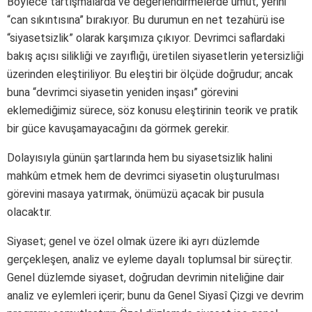
Böylece tartışmalarda ve değerlendirmelerde umut, yerini
“can sıkıntısına” bırakıyor. Bu durumun en net tezahürü ise
“siyasetsizlik” olarak karşımıza çıkıyor. Devrimci saflardaki
bakış açısı silikliği ve zayıflığı, üretilen siyasetlerin yetersizliği
üzerinden eleştiriliyor. Bu eleştiri bir ölçüde doğrudur; ancak
buna “devrimci siyasetin yeniden inşası” görevini
eklemediğimiz sürece, söz konusu eleştirinin teorik ve pratik
bir güce kavuşamayacağını da görmek gerekir.
Dolayısıyla günün şartlarında hem bu siyasetsizlik halini
mahkûm etmek hem de devrimci siyasetin oluşturulması
görevini masaya yatırmak, önümüzü açacak bir pusula
olacaktır.
Siyaset; genel ve özel olmak üzere iki ayrı düzlemde
gerçekleşen, analiz ve eyleme dayalı toplumsal bir süreçtir.
Genel düzlemde siyaset, doğrudan devrimin niteliğine dair
analiz ve eylemleri içerir; bunu da Genel Siyasî Çizgi ve devrim