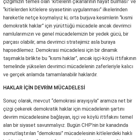
çizgimizin temeli olan “kitlelerin çıkarlarının hayat bulması” ve
“kitlelerden kitlelere siyasetinin uygulanması” ilkelerinden
hareketle netçe koymalıyız ki; orta burjuva kesimlerin “kısmi
demokratik haklar” için yürüttüğü mücadele ancak devrimci
namlularımızın ve genel mücadelemizin bir yedek gücü, bir
parçası olabilir; ama devrimci stratejimiz asla buraya
hapsedilemez. Demokrasi mücadelesi için bir dinamik
taşımakla birlikte bu “kısmi haklar”, ancak işçi-köylü ittifakının
temelinde yükselen devrimci mücadelenin zaferleriyle kalıcı
ve gerçek anlamda tamamlanabilir haklardır.
HAKLAR İÇİN DEVRİM MÜCADELESİ
Sonuç olarak, mevcut “demokrasi arayışıyla” aramıza net bir
çizgi çekerek demokratik haklar için mücadelenin şartını
devrim mücadelesine bağlayan, işçi ve köylü ittifakını temel
alan bir siyaset savunmalıyız. Bugün CHP’nin bir kanadında
somutlaştırılan “demokrasi” mücadelesinin kitlelerdeki haklı