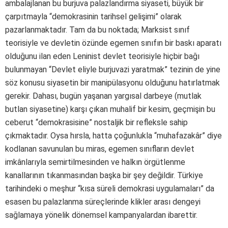
ambalajlanan bu burjuva palazlandırma siyaseti, büyük bir
çarpıtmayla “demokrasinin tarihsel gelişimi” olarak
pazarlanmaktadır. Tam da bu noktada; Marksist sınıf
teorisiyle ve devletin özünde egemen sınıfın bir baskı aparatı
olduğunu ilan eden Leninist devlet teorisiyle hiçbir bağı
bulunmayan “Devlet eliyle burjuvazi yaratmak” tezinin de yine
söz konusu siyasetin bir manipülasyonu olduğunu hatırlatmak
gerekir. Dahası, bugün yaşanan yargısal darbeye (mutlak
butlan siyasetine) karşı çıkan muhalif bir kesim, geçmişin bu
ceberut “demokrasisine” nostaljik bir refleksle sahip
çıkmaktadır. Oysa hırsla, hatta çoğunlukla “muhafazakâr” diye
kodlanan savunulan bu miras, egemen sınıfların devlet
imkânlarıyla semirtilmesinden ve halkın örgütlenme
kanallarının tıkanmasından başka bir şey değildir. Türkiye
tarihindeki o meşhur “kısa süreli demokrasi uygulamaları” da
esasen bu palazlanma süreçlerinde klikler arası dengeyi
sağlamaya yönelik dönemsel kampanyalardan ibarettir.