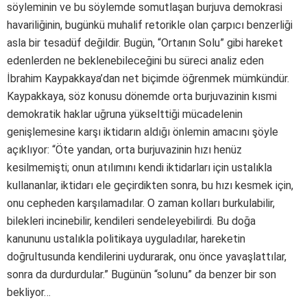
söyleminin ve bu söylemde somutlaşan burjuva demokrasi
havariliğinin, bugünkü muhalif retorikle olan çarpıcı benzerliği
asla bir tesadüf değildir. Bugün, “Ortanın Solu” gibi hareket
edenlerden ne beklenebileceğini bu süreci analiz eden
İbrahim Kaypakkaya’dan net biçimde öğrenmek mümkündür.
Kaypakkaya, söz konusu dönemde orta burjuvazinin kısmi
demokratik haklar uğruna yükselttiği mücadelenin
genişlemesine karşı iktidarın aldığı önlemin amacını şöyle
açıklıyor: “Öte yandan, orta burjuvazinin hızı henüz
kesilmemişti; onun atılımını kendi iktidarları için ustalıkla
kullananlar, iktidarı ele geçirdikten sonra, bu hızı kesmek için,
onu cepheden karşılamadılar. O zaman kolları burkulabilir,
bilekleri incinebilir, kendileri sendeleyebilirdi. Bu doğa
kanununu ustalıkla politikaya uyguladılar, hareketin
doğrultusunda kendilerini uydurarak, onu önce yavaşlattılar,
sonra da durdurdular.” Bugünün “solunu” da benzer bir son
bekliyor…