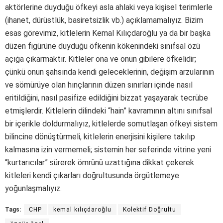
aktörlerine duyduğu öfkeyi asla ahlaki veya kişisel terimlerle
(ihanet, dürüstlük, basiretsizlik vb.) açıklamamalıyız. Bizim
esas görevimiz, kitlelerin Kemal Kılıçdaroğlu ya da bir başka
düzen figürüne duyduğu öfkenin kökenindeki sınıfsal özü
açığa çıkarmaktır. Kitleler ona ve onun gibilere öfkelidir;
çünkü onun şahsında kendi geleceklerinin, değişim arzularının
ve sömürüye olan hınçlarının düzen sınırları içinde nasıl
eritildiğini, nasıl pasifize edildiğini bizzat yaşayarak tecrübe
etmişlerdir. Kitlelerin dilindeki “hain” kavramının altını sınıfsal
bir içerikle doldurmalıyız, kitlelerde somutlaşan öfkeyi sistem
bilincine dönüştürmeli, kitlelerin enerjisini kişilere takılıp
kalmasına izin vermemeli; sistemin her seferinde vitrine yeni
“kurtarıcılar” sürerek ömrünü uzattığına dikkat çekerek
kitleleri kendi çıkarları doğrultusunda örgütlemeye
yoğunlaşmalıyız.
Tags:
CHP
kemal kılıçdaroğlu
Kolektif Doğrultu