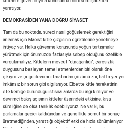
kitlelere güven duyma konusunda ciddi soru işaretleri
yaratıyor.
DEMOKRASİDEN YANA DOĞRU SİYASET
Tam da bu noktada, süreci nasıl göğüslemek gerektiğini
anlamak için Maoist kitle çizgisinin öğretilerine yönelmeye
ihtiyaç var. Halka güvenme konusunda yoğun tartışmalar
yürütmek için önümüzde fazlasıyla sebep olduğunu özellikle
vurgulamalıyız. Kitlelerin mevcut “durağanlığı”, çaresizlik
duygusunu besleyen temel etmenlerden biri olarak öne
çıkıyor ve çoğu devrimci tarafından çözümü zor, hatta yer yer
imkânsız bir sorun gibi algılanıyor. Elbette kitle hareketinin
ete kemiğe büründüğü istisnai anlarda bu algı kırılıyor ve
devrimci bakış açısının kitleler üzerindeki etkisine, kısa
süreliğine de olsa tanıklık edebiliyoruz. Ne var ki, bu
parlamalar geçici kaldığından ve genellikle somut bir sonuç
üretmediğinden, yarattığı objektif etki de hızla sönümleniyor.