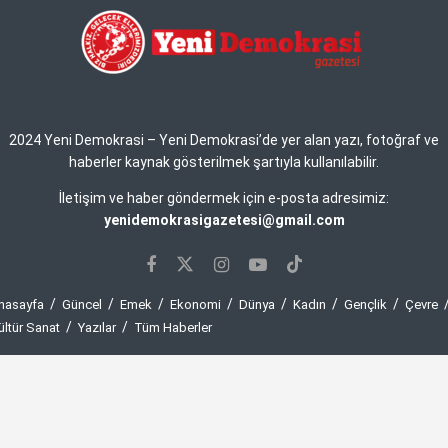
2024 Yeni Demokrasi – Yeni Demokrasi’de yer alan yazı, fotoğraf ve
haberler kaynak gösterilmek şartıyla kullanılabilir.
İletişim ve haber göndermek için e-posta adresimiz:
yenidemokrasigazetesi@gmail.com
nasayfa
Güncel
Emek
Ekonomi
Dünya
Kadın
Gençlik
Çevre
ültür Sanat
Yazılar
Tüm Haberler