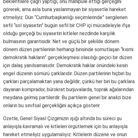
beklentilere çağrı yaptığı, onu manipüle ettiği gerçeğini
görerek; ama asla buna yaslanmayan bir siyasetle hareket
etmeliyiz. Dün “Cumhurbaşkanlığı seçimlerinde” sergilenen
sefil “sol siyasetin” bugün sefil bir CHP içi mücadeleyle ifşa
olduğu gerçeği bu siyasetin kitleler nezdinde karşılık
bulmasının garantisidir. Net ve güçlü bir şekilde dönem
dönem düzen partilerinin herhangi birisinde somutlaşan “kısmi
demokratik hakların” gerçekleşmesi olasılığı geçici bir düzen
için dalaş yanılsamasıdır. Demokratik haklar önündeki kesin
engel düzenin sömürü çarklarıdır. Düzen partilerinin hiçbiri bu
çarkları parçalamaktan yana değildir; çünkü her biri bu çarklara
dayanan komprador, bürokrat burjuvalarda, toprak ağalarından
meydana gelmiş partilerdir. Bu partilerin genel bir analizi bize
onların bu sınıfsal gerçekliğini açıkça gösterir.
Özetle, Genel Siyasî Çizgimizin ışığı altında bu süreci şu
anlayışla kavramalı ve kitleleri örgütlemek için bu anlayışla
hareket etmeliyiz uygulamalıyız: Kitlelerin düzene ve onun