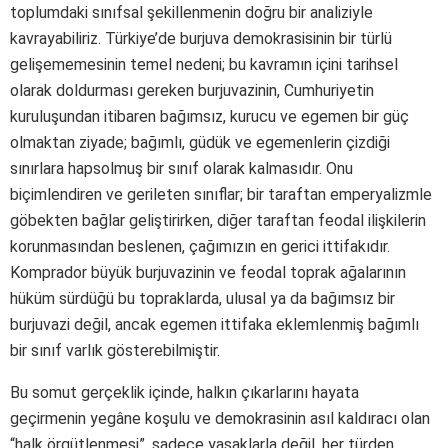
toplumdaki sınıfsal şekillenmenin doğru bir analiziyle
kavrayabiliriz. Türkiye’de burjuva demokrasisinin bir türlü
gelişememesinin temel nedeni; bu kavramın içini tarihsel
olarak doldurması gereken burjuvazinin, Cumhuriyetin
kuruluşundan itibaren bağımsız, kurucu ve egemen bir güç
olmaktan ziyade; bağımlı, güdük ve egemenlerin çizdiği
sınırlara hapsolmuş bir sınıf olarak kalmasıdır. Onu
biçimlendiren ve gerileten sınıflar; bir taraftan emperyalizmle
göbekten bağlar geliştirirken, diğer taraftan feodal ilişkilerin
korunmasından beslenen, çağımızın en gerici ittifakıdır.
Komprador büyük burjuvazinin ve feodal toprak ağalarının
hüküm sürdüğü bu topraklarda, ulusal ya da bağımsız bir
burjuvazi değil, ancak egemen ittifaka eklemlenmiş bağımlı
bir sınıf varlık gösterebilmiştir.
Bu somut gerçeklik içinde, halkın çıkarlarını hayata
geçirmenin yegâne koşulu ve demokrasinin asıl kaldıracı olan
“halk örgütlenmesi”, sadece yasaklarla değil, her türden