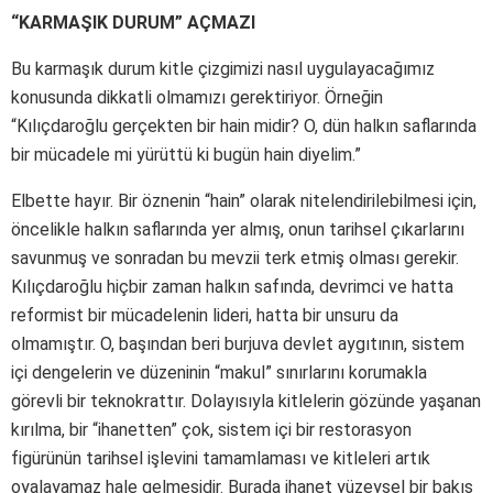
“KARMAŞIK DURUM” AÇMAZI
Bu karmaşık durum kitle çizgimizi nasıl uygulayacağımız
konusunda dikkatli olmamızı gerektiriyor. Örneğin
“Kılıçdaroğlu gerçekten bir hain midir? O, dün halkın saflarında
bir mücadele mi yürüttü ki bugün hain diyelim.”
Elbette hayır. Bir öznenin “hain” olarak nitelendirilebilmesi için,
öncelikle halkın saflarında yer almış, onun tarihsel çıkarlarını
savunmuş ve sonradan bu mevzii terk etmiş olması gerekir.
Kılıçdaroğlu hiçbir zaman halkın safında, devrimci ve hatta
reformist bir mücadelenin lideri, hatta bir unsuru da
olmamıştır. O, başından beri burjuva devlet aygıtının, sistem
içi dengelerin ve düzeninin “makul” sınırlarını korumakla
görevli bir teknokrattır. Dolayısıyla kitlelerin gözünde yaşanan
kırılma, bir “ihanetten” çok, sistem içi bir restorasyon
figürünün tarihsel işlevini tamamlaması ve kitleleri artık
oyalayamaz hale gelmesidir. Burada ihanet yüzeysel bir bakış