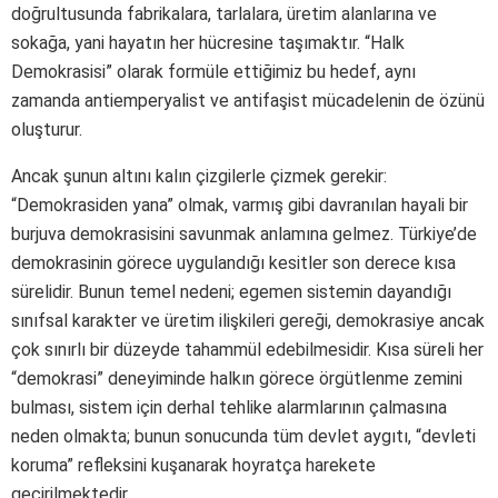
doğrultusunda fabrikalara, tarlalara, üretim alanlarına ve
sokağa, yani hayatın her hücresine taşımaktır. “Halk
Demokrasisi” olarak formüle ettiğimiz bu hedef, aynı
zamanda antiemperyalist ve antifaşist mücadelenin de özünü
oluşturur.
Ancak şunun altını kalın çizgilerle çizmek gerekir:
“Demokrasiden yana” olmak, varmış gibi davranılan hayali bir
burjuva demokrasisini savunmak anlamına gelmez. Türkiye’de
demokrasinin görece uygulandığı kesitler son derece kısa
sürelidir. Bunun temel nedeni; egemen sistemin dayandığı
sınıfsal karakter ve üretim ilişkileri gereği, demokrasiye ancak
çok sınırlı bir düzeyde tahammül edebilmesidir. Kısa süreli her
“demokrasi” deneyiminde halkın görece örgütlenme zemini
bulması, sistem için derhal tehlike alarmlarının çalmasına
neden olmakta; bunun sonucunda tüm devlet aygıtı, “devleti
koruma” refleksini kuşanarak hoyratça harekete
geçirilmektedir.